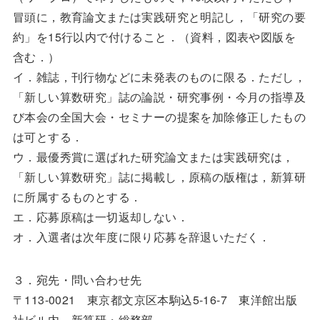
冒頭に，教育論文または実践研究と明記し，「研究の要
約」を15行以内で付けること．（資料，図表や図版を
含む．）
イ．雑誌，刊行物などに未発表のものに限る．ただし，
「新しい算数研究」誌の論説・研究事例・今月の指導及
び本会の全国大会・セミナーの提案を加除修正したもの
は可とする．
ウ．最優秀賞に選ばれた研究論文または実践研究は，
「新しい算数研究」誌に掲載し，原稿の版権は，新算研
に所属するものとする．
エ．応募原稿は一切返却しない．
オ．入選者は次年度に限り応募を辞退いただく．
３．宛先・問い合わせ先
〒113-0021 東京都文京区本駒込5-16-7 東洋館出版
社ビル内 新算研・総務部