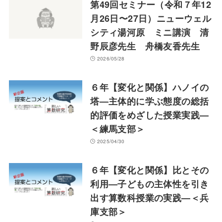
第49回セミナー（令和７年12
月26日〜27日）ニューウェル
シティ湯河原 ミニ講演 清
野辰彦先生 舟橋友香先生
2026/05/28
６年【変化と関係】ハノイの
塔—主体的に学ぶ態度の総括
的評価をめざした授業実践—
＜練馬支部＞
2025/04/30
６年【変化と関係】比とその
利用—子どもの主体性を引き
出す算数科授業の実践—＜兵
庫支部＞